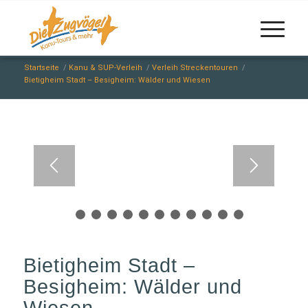
Startseite
/
Kanu & SUP-Verleih
/
Verleih Streckentouren
/
Bietigheim Stadt – Besigheim: Wälder und Wiesen
1
2
3
4
5
6
7
8
9
10
11
Bietigheim Stadt –
Besigheim: Wälder und