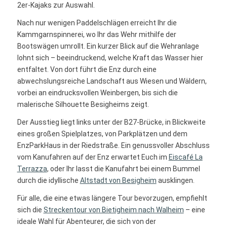
2er-Kajaks zur Auswahl.
Nach nur wenigen Paddelschlägen erreicht Ihr die
Kammgarnspinnerei, wo Ihr das Wehr mithilfe der
Bootswägen umrollt. Ein kurzer Blick auf die Wehranlage
lohnt sich – beeindruckend, welche Kraft das Wasser hier
entfaltet. Von dort führt die Enz durch eine
abwechslungsreiche Landschaft aus Wiesen und Wäldern,
vorbei an eindrucksvollen Weinbergen, bis sich die
malerische Silhouette Besigheims zeigt.
Der Ausstieg liegt links unter der B27-Brücke, in Blickweite
eines großen Spielplatzes, von Parkplätzen und dem
EnzParkHaus in der Riedstraße. Ein genussvoller Abschluss
vom Kanufahren auf der Enz erwartet Euch im
Eiscafé La
Terrazza
, oder Ihr lasst die Kanufahrt bei einem Bummel
durch die idyllische
Altstadt von Besigheim
ausklingen.
Für alle, die eine etwas längere Tour bevorzugen, empfiehlt
sich die
Streckentour von Bietigheim nach Walheim
– eine
ideale Wahl für Abenteurer, die sich von der