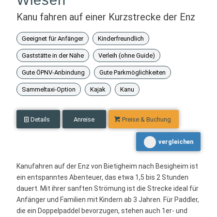
Wiesen
Kanu fahren auf einer Kurzstrecke der Enz
Geeignet für Anfänger
Kinderfreundlich
Gaststätte in der Nähe
Verleih (ohne Guide)
Gute ÖPNV-Anbindung
Gute Parkmöglichkeiten
Sammeltaxi-Option
Kajak
Kanu
Details
Anreise
Preise & Buchung
vergleichen
Kanufahren auf der Enz von Bietigheim nach Besigheim ist
ein entspanntes Abenteuer, das etwa 1,5 bis 2 Stunden
dauert. Mit ihrer sanften Strömung ist die Strecke ideal für
Anfänger und Familien mit Kindern ab 3 Jahren. Für Paddler,
die ein Doppelpaddel bevorzugen, stehen auch 1er- und