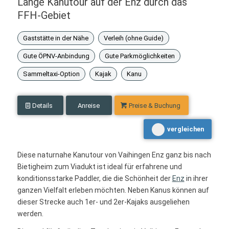
Lange Kanutour auf der Enz durch das
FFH-Gebiet
Gaststätte in der Nähe
Verleih (ohne Guide)
Gute ÖPNV-Anbindung
Gute Parkmöglichkeiten
Sammeltaxi-Option
Kajak
Kanu
Details
Anreise
Preise & Buchung
vergleichen
Diese naturnahe Kanutour von Vaihingen Enz ganz bis nach
Bietigheim zum Viadukt ist ideal für erfahrene und
konditionsstarke Paddler, die die Schönheit der
Enz
in ihrer
ganzen Vielfalt erleben möchten. Neben Kanus können auf
dieser Strecke auch 1er- und 2er-Kajaks ausgeliehen
werden.