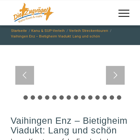
Startseite
/
Kanu & SUP-Verleih
/
Verleih Streckentouren
/
Vaihingen Enz – Bietigheim Viadukt: Lang und schön
1
2
3
4
5
6
7
8
9
10
11
12
1
Vaihingen Enz – Bietigheim
Viadukt: Lang und schön