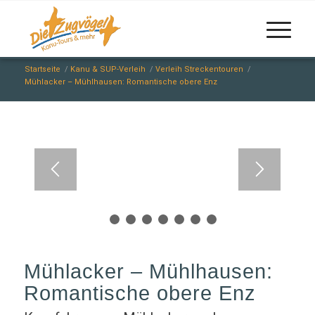
Startseite
/
Kanu & SUP-Verleih
/
Verleih Streckentouren
/
Mühlacker – Mühlhausen: Romantische obere Enz
1
2
3
4
5
6
7
8
Mühlacker – Mühlhausen:
Romantische obere Enz