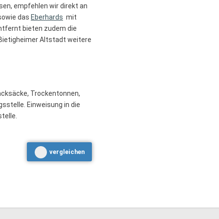
en, empfehlen wir direkt an
owie das
Eberhards
mit
tfernt bieten zudem die
Bietigheimer Altstadt weitere
acksäcke, Trockentonnen,
sstelle. Einweisung in die
telle.
vergleichen