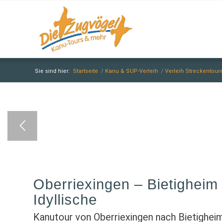
Sie sind hier:
Startseite
/
Kanu & SUP-Verleih
/
Verleih Streckentour
Oberriexingen – Bietigheim 
Idyllische
Kanutour von Oberriexingen nach Bietighei