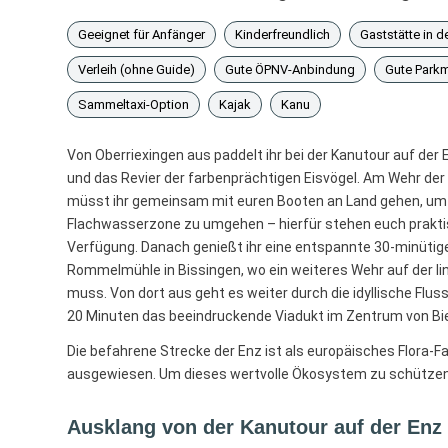
Geeignet für Anfänger
Kinderfreundlich
Gaststätte in d
Verleih (ohne Guide)
Gute ÖPNV-Anbindung
Gute Parkm
Sammeltaxi-Option
Kajak
Kanu
Von Oberriexingen aus paddelt ihr bei der Kanutour auf der
und das Revier der farbenprächtigen Eisvögel. Am Wehr 
müsst ihr gemeinsam mit euren Booten an Land gehen, um 
Flachwasserzone zu umgehen – hierfür stehen euch prakt
Verfügung. Danach genießt ihr eine entspannte 30-minütige
Rommelmühle in Bissingen, wo ein weiteres Wehr auf der l
muss. Von dort aus geht es weiter durch die idyllische Flus
20 Minuten das beeindruckende Viadukt im Zentrum von Bie
Die befahrene Strecke der Enz ist als europäisches Flora-F
ausgewiesen. Um dieses wertvolle Ökosystem zu schützen, 
Ausklang von der Kanutour auf der Enz