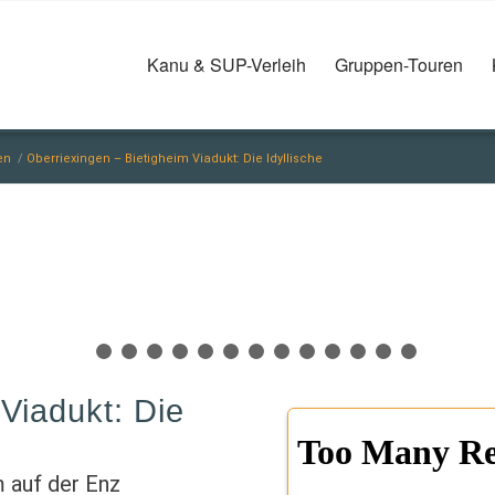
Kanu & SUP-Verleih
Gruppen-Touren
en
/
Oberriexingen – Bietigheim Viadukt: Die Idyllische
1
2
3
4
5
6
7
8
9
10
11
12
Viadukt: Die
m auf der Enz