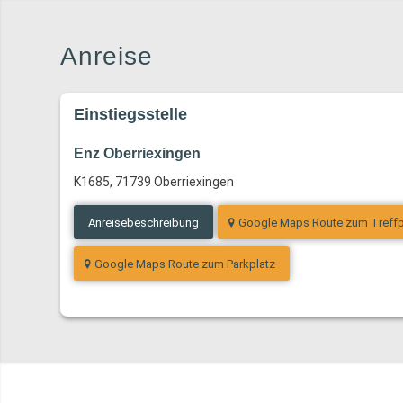
Anreise
Einstiegsstelle
Enz Oberriexingen
K1685, 71739 Oberriexingen
Anreisebeschreibung
Google Maps Route zum Treff
Google Maps Route zum Parkplatz