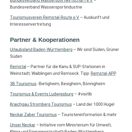
Bundesverband Wassersportwirtschaft e.V.
–
Bundesverband Wassersportindustrie
Tourismusverein Remstal-Route e.V.
– Auskunft und
Interessenvertretung
Partner & Kooperationen
Urlaubsland Baden-Württemberg
– Wir sind Süden, Grüner
Süden
Remstal
– Partner für die Kanu & SUP-Stationen in
Weinstadt, Waiblingen und Remseck. Tipp:
Remstal-APP
.
3B Tourismus
-Bietigheim, Besigheim, Bönnigheim
Tourismus & Events Ludwigsburg
– #visitlb
Kraichgau Stromberg Tourismus
– Land der 1000 Hügel
Neckar Zaber Tourismus
– Touristeninformation & mehr
Unser Neckar
– Initiative vom Ministerium für Umwelt,
Klima und Energiewirtschaft Baden-Württemberg