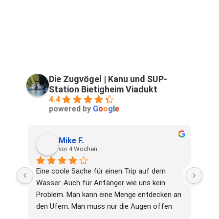
Die Zugvögel | Kanu und SUP-
Station Bietigheim Viadukt
4.4
powered by
G
o
o
g
l
e
Mike F.
vor 4 Wochen
Eine coole Sache für einen Trip auf dem 
Net
Wasser. Auch für Anfänger wie uns kein 
Vorf
Problem. Man kann eine Menge entdecken an 
gege
den Ufern. Man muss nur die Augen offen 
plöt
halten. Service ist gut und die Mitarbeiter 
eing