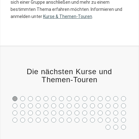
sich einer Gruppe anschließen und mehr zu einem
bestimmten Thema erfahren möchten. Informieren und
anmelden unter
Kurse & Themen-Touren
.
Die nächsten Kurse und
Themen-Touren
1
2
3
4
5
6
7
8
9
10
11
12
16
17
18
19
20
21
22
23
24
25
26
27
31
32
33
34
35
36
37
38
39
40
41
42
46
47
48
49
50
51
52
53
54
55
56
57