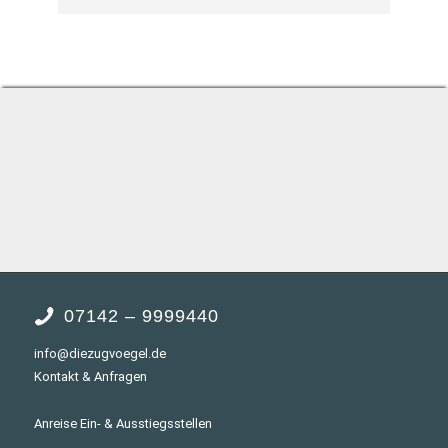
sind sehr nett.
hatt
Kind
hat 
Kids
supe
gebu
noch
für 
07142 – 9999440
info@diezugvoegel.de
Kontakt & Anfragen
Anreise Ein- & Ausstiegsstellen