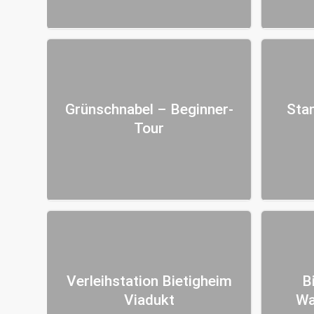
Grünschnabel – Beginner-
Sta
Tour
Verleihstation Bietigheim
B
Viadukt
Wa