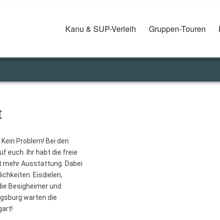
Kanu & SUP-Verleih
Gruppen-Touren
t
Kein Problem! Bei den
 euch. Ihr habt die freie
t mehr Ausstattung. Dabei
chkeiten. Eisdielen,
die Besigheimer und
igsburg warten die
gart!