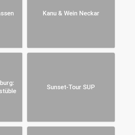
assen
Kanu & Wein Neckar
burg:
Sunset-Tour SUP
stüble