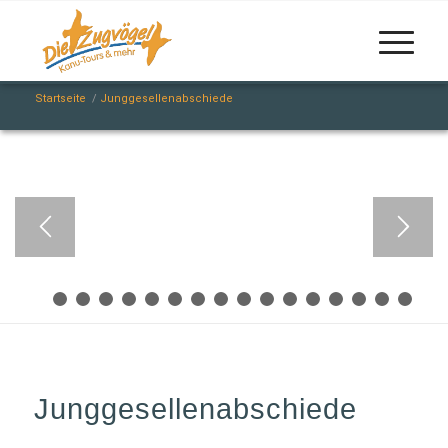
Startseite
/
Junggesellenabschiede
1
2
3
4
5
6
7
8
9
10
11
12
13
1
Junggesellenabschiede