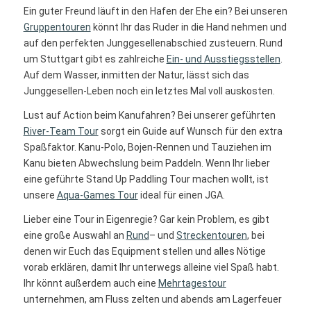
Ein guter
Freund
läuft in den Hafen der Ehe ein? Bei unseren
Gruppentouren
könnt Ihr das Ruder in die Hand nehmen und
auf den perfekten
Junggesellenabschied
zusteuern. Rund
um
Stuttgart
gibt es zahlreiche
Ein- und Ausstiegsstellen
.
Auf dem Wasser, inmitten der Natur, lässt sich das
Junggesellen-Leben
noch ein letztes Mal voll auskosten.
Lust auf Action beim Kanufahren? Bei unserer geführten
River-Team Tour
sorgt ein Guide auf Wunsch für den extra
Spaßfaktor
. Kanu-Polo, Bojen-Rennen und Tauziehen im
Kanu bieten Abwechslung beim Paddeln. Wenn Ihr lieber
eine geführte Stand Up Paddling Tour machen wollt, ist
unsere
Aqua-Games Tour
ideal für einen JGA.
Lieber eine Tour in Eigenregie? Gar kein Problem, es gibt
eine große Auswahl an
Rund
–
und
Streckentouren
,
bei
denen wir Euch das Equipment stellen und alles Nötige
vorab erklären, damit Ihr unterwegs alleine viel Spaß habt.
Ihr könnt außerdem auch eine
Mehrtagestour
unternehmen, am Fluss zelten und abends am Lagerfeuer