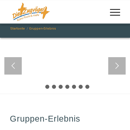
Startseite
/
Gruppen-Erlebnis
1
2
3
4
5
6
7
8
Gruppen-Erlebnis