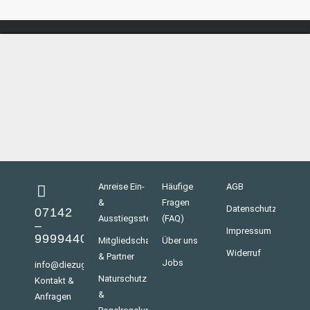
Anreise Ein-
Häufige
AGB
&
Fragen
Datenschutz
07142
Ausstiegsstellen
(FAQ)
–
Impressum
9999440
Mitgliedschaften
Über uns
Widerruf
& Partner
Jobs
info@diezugvoegel.de
Naturschutz
Kontakt &
&
Anfragen