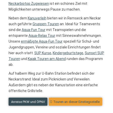
Neckarbiotop Zugwiesen
ist ein schönes Ziel mit
Möglichkeiten unterwegs Pause zu machen.
Neben dem
Kanuverleih
bieten wir in Remseck am Neckar
auch geführte
Gruppen-Touren
an. Ideal für Teamevents
sind die
Aqua-Fun Tour
mit Teamspielen und die
entspannte
Aqua-Relax Tour
mit Sinneswahrnehmungen.
Unsere
ermäßigte Aqua-Fun Tour
speziell für Schul- und
Jugendgruppen, Vereine und soziale Einrichtungen findet
hier auch statt.
SUP Kurse
,
Kindergeburtstage
,
Sunset SUP
Touren
und
Kajak Touren am Abend
runden das Programm
ab.
Auf halbem Weg zur U-Bahn Station befindet sich der
Neckarstrand: Ideal zum Picknicken und Verweilen.
Außerdem gibt es neben der Kanustation eine einfache
öffentliche Grillstelle.
Anreise PKW und ÖPNV
Touren an dieser Einstiegsstelle