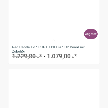
Angebot!
Red Paddle Co SPORT 11’0 Lila SUP Board mit
Zubehör
1.229,00
1.079,00
Ursprünglicher
Aktueller
€
€
Preis
Preis
war:
ist:
1.229,00 €
1.079,00 €.