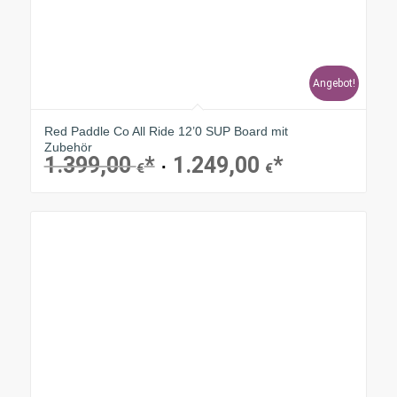
Angebot!
Red Paddle Co All Ride 12’0 SUP Board mit
Zubehör
1.399,00
1.249,00
Ursprünglicher
Aktueller
€
€
Preis
Preis
war:
ist:
1.399,00 €
1.249,00 €.