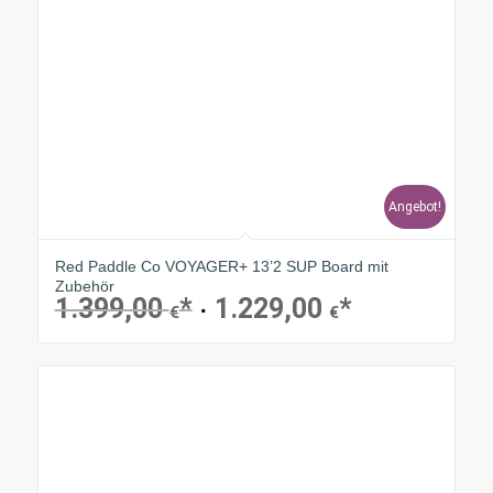
Angebot!
Red Paddle Co VOYAGER+ 13’2 SUP Board mit
Zubehör
1.399,00
1.229,00
Ursprünglicher
Aktueller
€
€
Preis
Preis
war:
ist:
1.399,00 €
1.229,00 €.