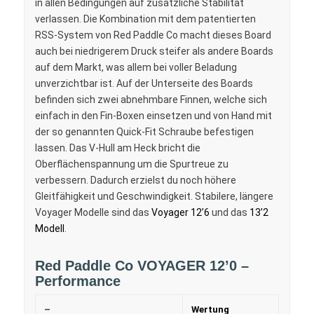
in allen Bedingungen auf zusätzliche Stabilität
verlassen. Die Kombination mit dem patentierten
RSS-System von Red Paddle Co macht dieses Board
auch bei niedrigerem Druck steifer als andere Boards
auf dem Markt, was allem bei voller Beladung
unverzichtbar ist. Auf der Unterseite des Boards
befinden sich zwei abnehmbare Finnen, welche sich
einfach in den Fin-Boxen einsetzen und von Hand mit
der so genannten Quick-Fit Schraube befestigen
lassen. Das V-Hull am Heck bricht die
Oberflächenspannung um die Spurtreue zu
verbessern. Dadurch erzielst du noch höhere
Gleitfähigkeit und Geschwindigkeit. Stabilere, längere
Voyager Modelle sind das
Voyager 12’6
und das
13’2
Modell
.
Red Paddle Co VOYAGER 12’0 –
Performance
–
Wertung