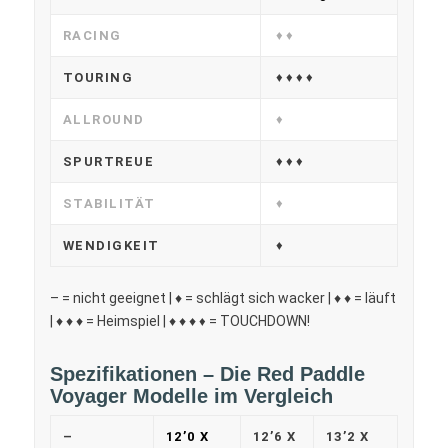
RACING
♦ ♦
TOURING
♦ ♦ ♦ ♦
ALLROUND
♦
SPURTREUE
♦ ♦ ♦
STABILITÄT
♦
WENDIGKEIT
♦
– = nicht geeignet | ♦ = schlägt sich wacker | ♦ ♦ = läuft
| ♦ ♦ ♦ = Heimspiel | ♦ ♦ ♦
= TOUCHDOWN!
♦
Spezifikationen – Die Red Paddle
Voyager Modelle im Vergleich
–
12’0 X
12’6 X
13’2 X