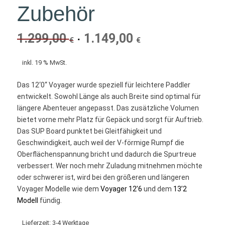
Zubehör
1.299,00
1.149,00
Ursprünglicher
Aktueller
€
€
Preis
Preis
war:
ist:
inkl. 19 % MwSt.
1.299,00 €
1.149,00 €.
Das 12‘0‘‘ Voyager wurde speziell für leichtere Paddler
entwickelt. Sowohl Länge als auch Breite sind optimal für
längere Abenteuer angepasst. Das zusätzliche Volumen
bietet vorne mehr Platz für Gepäck und sorgt für Auftrieb.
Das SUP Board punktet bei Gleitfähigkeit und
Geschwindigkeit, auch weil der V-förmige Rumpf die
Oberflächenspannung bricht und dadurch die Spurtreue
verbessert. Wer noch mehr Zuladung mitnehmen möchte
oder schwerer ist, wird bei den größeren und längeren
Voyager Modelle wie dem
Voyager 12’6
und dem
13’2
Modell
fündig.
Lieferzeit:
3-4 Werktage