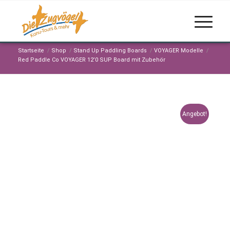
Startseite
/
Shop
/
Stand Up Paddling Boards
/
VOYAGER Modelle
/
Red Paddle Co VOYAGER 12’0 SUP Board mit Zubehör
Angebot!