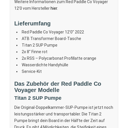
Weitere Informationen zum Red Paddle Co Voyager
12’0 vom Hersteller
hier
.
Lieferumfang
Red Paddle Co Voyager 12’0” 2022
ATB Transformer Board-Tasche
Titan 2 SUP Pumpe
2x 8″ Finne rot
2x RSS – Polycarbonat Profillatte orange
Wasserdichte Handyhülle
Service-Kit
Das Zubehör der Red Paddle Co
Voyager Modelle
Titan 2 SUP Pumpe
Die Original-Doppelkammer-SUP-Pumpe ist jetzt noch
leistungsstärker und transportabler. Die Titan 2
Pumpe bringt dein Board in der Hälfte der Zeit auf
Druck. Es gibt 4 Möglichkeiten, die Steifigkeit eines