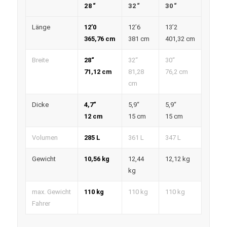
28“
32“
30“
Länge
12’0
12’6
13’2
365,76 cm
381 cm
401,32 cm
Breite
28“
32“
30“
71,12 cm
81,28
76,2 cm
cm
Dicke
4,7“
5,9“
5,9“
12 cm
15 cm
15 cm
Volumen
285 L
361 L
347 L
Gewicht
10,56 kg
12,44
12,12 kg
kg
max. Gewicht
110 kg
110 kg
110 kg
Fahrer