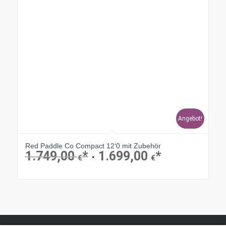
Angebot!
Red Paddle Co Compact 12‘0 mit Zubehör
1.749,00
1.699,00
Ursprünglicher
Aktueller
€
€
Preis
Preis
war:
ist:
1.749,00 €
1.699,00 €.