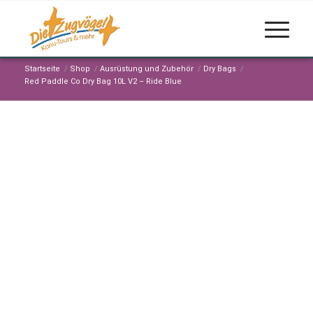
Startseite
/
Shop
/
Ausrüstung und Zubehör
/
Dry Bags
/
Red Paddle Co Dry Bag 10L V2 – Ride Blue